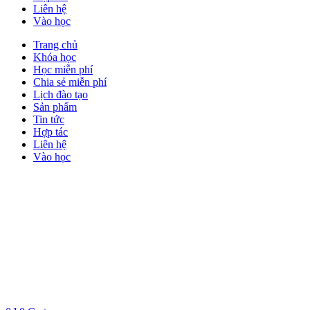
Liên hệ
Vào học
Trang chủ
Khóa học
Học miễn phí
Chia sẻ miễn phí
Lịch đào tạo
Sản phẩm
Tin tức
Hợp tác
Liên hệ
Vào học