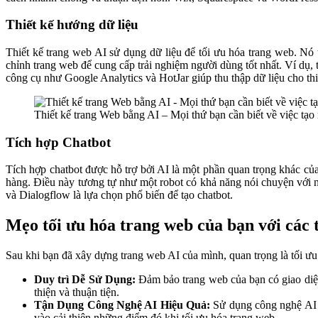
Thiết kế hướng dữ liệu
Thiết kế trang web AI sử dụng dữ liệu để tối ưu hóa trang web. Nó 
chỉnh trang web để cung cấp trải nghiệm người dùng tốt nhất. Ví dụ, 
công cụ như Google Analytics và HotJar giúp thu thập dữ liệu cho thi
Thiết kế trang Web bằng AI – Mọi thứ bạn cần biết về việc tạ
Tích hợp Chatbot
Tích hợp chatbot được hỗ trợ bởi AI là một phần quan trọng khác của
hàng. Điều này tương tự như một robot có khả năng nói chuyện với 
và Dialogflow là lựa chọn phổ biến để tạo chatbot.
Mẹo tối ưu hóa trang web của bạn với các 
Sau khi bạn đã xây dựng trang web AI của mình, quan trọng là tối ưu 
Duy trì Dễ Sử Dụng:
Đảm bảo trang web của bạn có giao diện 
thiện và thuận tiện.
Tận Dụng Công Nghệ AI Hiệu Quả:
Sử dụng công nghệ AI m
vào cải thiện những điểm đó khi tối ưu hóa trang web.