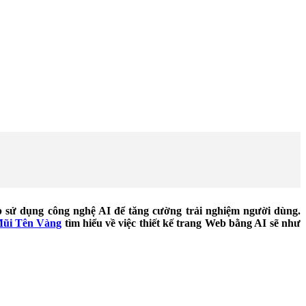
eb sử dụng công nghệ AI để tăng cường trải nghiệm người dùng.
ũi Tên Vàng
tìm hiểu về việc thiết kế trang Web bằng AI sẽ như