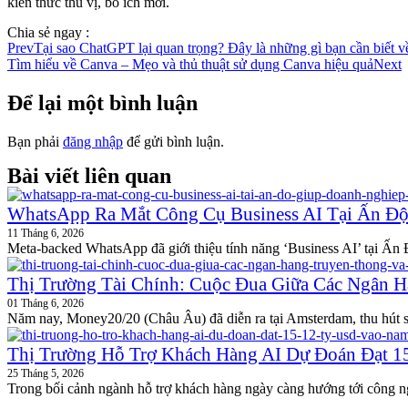
kiến thức thú vị, bổ ích mới.
Chia sẻ ngay :
Prev
Tại sao ChatGPT lại quan trọng? Đây là những gì bạn cần biết
Tìm hiểu về Canva – Mẹo và thủ thuật sử dụng Canva hiệu quả
Next
Để lại một bình luận
Bạn phải
đăng nhập
để gửi bình luận.
Bài viết liên quan
WhatsApp Ra Mắt Công Cụ Business AI Tại Ấn Đ
11 Tháng 6, 2026
Meta-backed WhatsApp đã giới thiệu tính năng ‘Business AI’ tại Ấn 
Thị Trường Tài Chính: Cuộc Đua Giữa Các Ngân H
01 Tháng 6, 2026
Năm nay, Money20/20 (Châu Âu) đã diễn ra tại Amsterdam, thu hút s
Thị Trường Hỗ Trợ Khách Hàng AI Dự Đoán Đạt 1
25 Tháng 5, 2026
Trong bối cảnh ngành hỗ trợ khách hàng ngày càng hướng tới công ngh