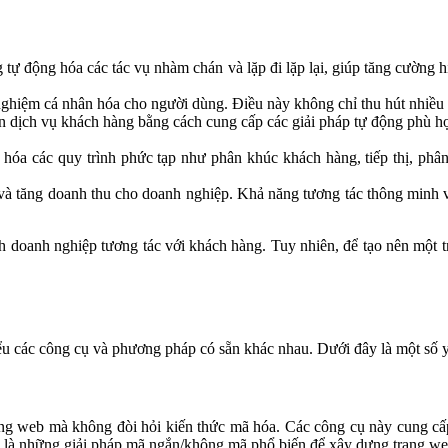
 tự động hóa các tác vụ nhàm chán và lặp đi lặp lại, giúp tăng cường 
nghiệm cá nhân hóa cho người dùng. Điều này không chỉ thu hút nhiều
ện dịch vụ khách hàng bằng cách cung cấp các giải pháp tự động phù h
hóa các quy trình phức tạp như phân khúc khách hàng, tiếp thị, phân 
và tăng doanh thu cho doanh nghiệp. Khả năng tương tác thông minh v
ách doanh nghiệp tương tác với khách hàng. Tuy nhiên, để tạo nên một 
ểu các công cụ và phương pháp có sẵn khác nhau. Dưới đây là một số yế
ang web mà không đòi hỏi kiến thức mã hóa. Các công cụ này cung cấp
 là những giải pháp mã ngắn/không mã phổ biến để xây dựng trang we