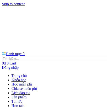
Skip to content
Danh mục
0
₫
0
Cart
Đăng nhập
Trang chủ
Khóa học
Học miễn phí
Chia sẻ miễn phí
Lịch đào tạo
Sản phẩm
Tin tức
Hợp tác