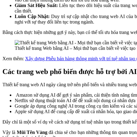
Giám Sát Hiệu Suất:
Liên tục theo dõi hiệu suất của trang w
cần thiết.
Luôn Cập Nhật:
Duy trì sự cập nhật cho trang web AI của b
nghi với sự thay đổi liên tục trong ngành.
Bằng cách thực hiện những gợi ý này, bạn có thể tối ưu hóa trang we
Thiết kế trang Web bằng AI – Mọi thứ bạn cần biết về việc tạ
Xem thêm:
Xây dựng Phễu bán hàng thông minh với trí tuệ nhân tạo 
Các trang web phổ biến được hỗ trợ bởi AI
Thiết kế trang web AI ngày càng trở nên phổ biến và nhiều trang web
Amazon sử dụng AI để gợi ý sản phẩm, cải thiện tính năng tìm
Netflix sử dụng thuật toán AI để đề xuất nội dung cá nhân dựa
Google áp dụng công nghệ AI trong công cụ tìm kiếm và các 
Apple sử dụng AI để cung cấp đề xuất cá nhân hóa, tạo giao di
Đây chỉ là một số ví dụ về cách sử dụng trí tuệ nhân tạo trong thiết 
Vậy là
Mũi Tên Vàng
đã chia sẻ cho bạn những thông tin quan trọ