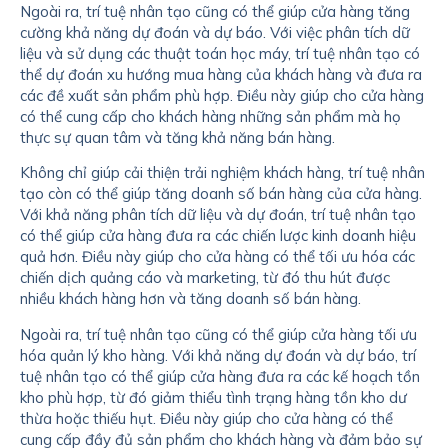
Ngoài ra, trí tuệ nhân tạo cũng có thể giúp cửa hàng tăng
cường khả năng dự đoán và dự báo. Với việc phân tích dữ
liệu và sử dụng các thuật toán học máy, trí tuệ nhân tạo có
thể dự đoán xu hướng mua hàng của khách hàng và đưa ra
các đề xuất sản phẩm phù hợp. Điều này giúp cho cửa hàng
có thể cung cấp cho khách hàng những sản phẩm mà họ
thực sự quan tâm và tăng khả năng bán hàng.
Không chỉ giúp cải thiện trải nghiệm khách hàng, trí tuệ nhân
tạo còn có thể giúp tăng doanh số bán hàng của cửa hàng.
Với khả năng phân tích dữ liệu và dự đoán, trí tuệ nhân tạo
có thể giúp cửa hàng đưa ra các chiến lược kinh doanh hiệu
quả hơn. Điều này giúp cho cửa hàng có thể tối ưu hóa các
chiến dịch quảng cáo và marketing, từ đó thu hút được
nhiều khách hàng hơn và tăng doanh số bán hàng.
Ngoài ra, trí tuệ nhân tạo cũng có thể giúp cửa hàng tối ưu
hóa quản lý kho hàng. Với khả năng dự đoán và dự báo, trí
tuệ nhân tạo có thể giúp cửa hàng đưa ra các kế hoạch tồn
kho phù hợp, từ đó giảm thiểu tình trạng hàng tồn kho dư
thừa hoặc thiếu hụt. Điều này giúp cho cửa hàng có thể
cung cấp đầy đủ sản phẩm cho khách hàng và đảm bảo sự