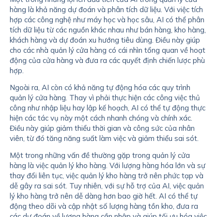
hàng là khả năng dự đoán và phân tích dữ liệu. Với việc tích
hợp các công nghệ như máy học và học sâu, AI có thể phân
tích dữ liệu từ các nguồn khác nhau như bán hàng, kho hàng,
khách hàng và dự đoán xu hướng tiêu dùng. Điều này giúp
cho các nhà quản lý cửa hàng có cái nhìn tổng quan về hoạt
động của cửa hàng và đưa ra các quyết định chiến lược phù
hợp.
Ngoài ra, AI còn có khả năng tự động hóa các quy trình
quản lý cửa hàng. Thay vì phải thực hiện các công việc thủ
công như nhập liệu hay lập kế hoạch, AI có thể tự động thực
hiện các tác vụ này một cách nhanh chóng và chính xác.
Điều này giúp giảm thiểu thời gian và công sức của nhân
viên, từ đó tăng năng suất làm việc và giảm thiểu sai sót.
Một trong những vấn đề thường gặp trong quản lý cửa
hàng là việc quản lý kho hàng. Với lượng hàng hóa lớn và sự
thay đổi liên tục, việc quản lý kho hàng trở nên phức tạp và
dễ gây ra sai sót. Tuy nhiên, với sự hỗ trợ của AI, việc quản
lý kho hàng trở nên dễ dàng hơn bao giờ hết. AI có thể tự
động theo dõi và cập nhật số lượng hàng tồn kho, đưa ra
các dự đoán về lượng hàng cần nhập và giúp tối ưu hóa việc