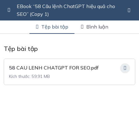
EBook “58 Câu lệnh ChatGPT hiệu quả cho
SEO” (Copy 1)
Hướng dẫn
0/1
Tệp bài tập
Bình luận
Ebook “58 Câu lệnh ChatGPT hiệu quả cho
00:00
Tệp bài tập
SEO”
58 CAU LENH CHATGPT FOR SEO.pdf
Kích thước: 59,91 MB