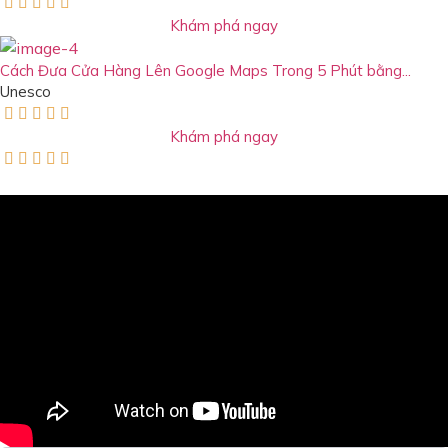





Khám phá ngay
Cách Đưa Cửa Hàng Lên Google Maps Trong 5 Phút bằng...
Unesco





Khám phá ngay




