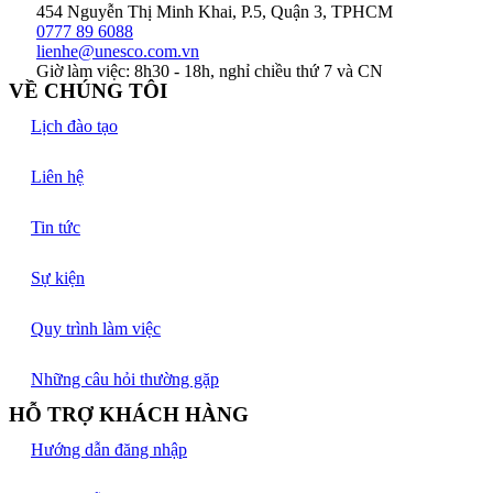
454 Nguyễn Thị Minh Khai, P.5, Quận 3, TPHCM
0777 89 6088
lienhe@unesco.com.vn
Giờ làm việc: 8h30 - 18h, nghỉ chiều thứ 7 và CN
VỀ CHÚNG TÔI
Lịch đào tạo
Liên hệ
Tin tức
Sự kiện
Quy trình làm việc
Những câu hỏi thường gặp
HỖ TRỢ KHÁCH HÀNG
Hướng dẫn đăng nhập