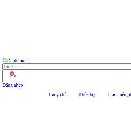
Skip
to
content
Danh mục
0
Cart
Đăng nhập
Trang chủ
Khóa học
Học miễn p